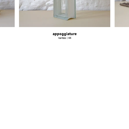
appoggiature
nantes | 44