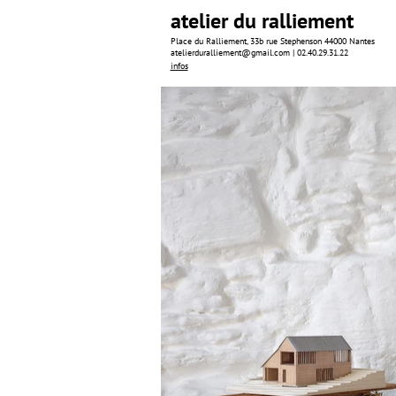
atelier du ralliement
Place du Ralliement, 33b rue Stephenson 44000 Nantes
atelierduralliement@gmail.com | 02.40.29.31.22
infos