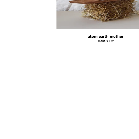
atom earth mother
morlaix | 29