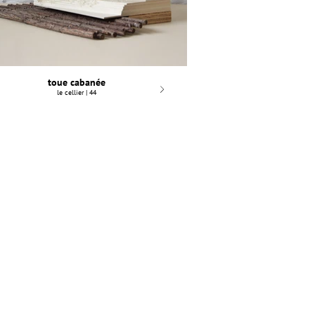
toue cabanée
love le
le cellier | 44
nantes 