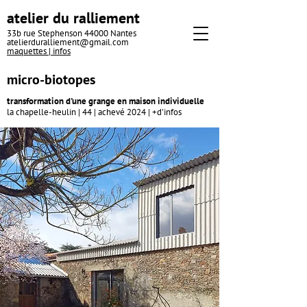
atelier du ralliement
33b rue Stephenson 44000 Nantes
atelierduralliement@gmail.com
maquettes |
infos
micro-biotopes
transformation d'une grange en
maison individuelle
la chapelle-heulin | 44 | achevé 2024 |
+d'i
nf
os