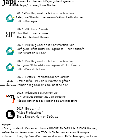
Jeunes Architectes & Paysagistes Ligériens
Ardepa / Urcaue / Ensa Nantes
2026 - Prix Régional de la Construction Bois
Catégorie "Habiter une maison" - Atom Earth Mother
FiBois Bretagne
2024 - AR House Awards
Shortlist - Toue Cabanée
The Architectural Review
2024 - Prix Régional de la Construction Bois
Catégorie "Réhabiliter un logement" - Toue Cabanée
FiBois Pays de la Loire
2023 - Prix Régional de la Construction Bois
Catégorie "Réhabiliter un logement" - Les Évadées
FiBois Pays de la Loire
2022 - Festival International des Jardins
"Jardin Idéal : Prix de la Palette Végétale"
e
Domaine régional de Chaumont s/Loir
2019 - Résidence d'architecture
"Dynamiques territoriales en question"
Réseau National des Maisons de l'Architecture
2017 - Europan 14
"Villes Productives"
Site d'Evreux, Mention Spéciale
équipe
• François Massin Castan, architecte HMONP, ENSAP Lille & ENSA Nantes,
maître de conférence associé TPCAU - ENSA Nantes, associé unique
• Vincent Laizet, diplômé d'état en architecture, ENSA Bretagne, assistant