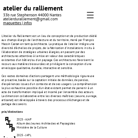
atelier du ralliement
33b rue Stephenson 44000 Nantes
atelierduralliement@gmail.com
maquettes |
infos
L'Atelier du Ralliement est un lieu de conception et de production dédié
aux champs élargis de l'architecture et du territoire, mené par François
Massin Castan en tant qu'architecte. La pratique de l'atelier intègre une
diversité d’échelles de projets, de la fabrication d’installations in situ à
l’élaboration de stratégies urbaines élargies, en passant par des
architectures attentives à la mise en valeur des caractéristiques
existantes d’un bâti et/ou d'un paysage. Ces architectures favorisent le
recours aux matières biosourcées et privilégient la conception d'une
enveloppe qualitative, durable, interactive et sensible.
Ces vastes domaines d’actions partagent une méthodologie rigoureuse
et proactive, basée sur la captation initiale de données, de paroles,
d’expériences issues d’un contexte et de ses usagers. La compréhension
la plus exhaustive possible d’un état existant permet de parvenir à un
acte de transformation impliqué et incarné par l'ensemble des acteurs.
La dimension collaborative entre les diverses maîtrises (oeuvre, ouvrage,
artisanat) est développée à travers des processus d'échanges et de
partage des
savoirs.
prix/distinctions
2025 - AJAP
Album des Jeunes Architectes et Paysagistes
Ministère de la Culture
2025 - JAPL