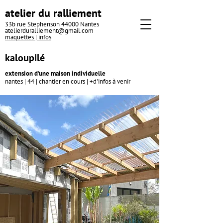
atelier du ralliement
33b rue Stephenson 44000 Nantes
atelierduralliement@gmail.com
maquettes |
infos
kaloupilé
extension
d'une maison individuelle
nantes | 44 | chantier en cours |
+d'i
nf
os à venir