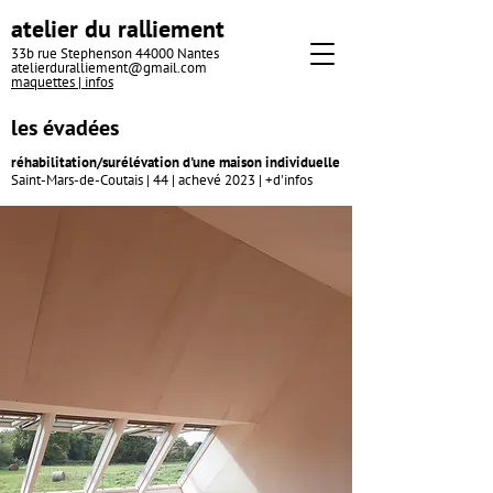
atelier du ralliement
33b rue Stephenson 44000 Nantes
atelierduralliement@gmail.com
maquettes |
infos
les évadées
réha
bilitation/surélévation d'u
ne maison individuelle
Saint-Mars-de-Coutais | 44 | achevé 2023 |
+d'infos